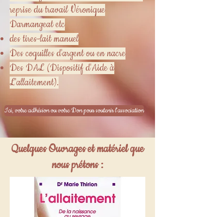
reprise du travail Véronique
Darmangeat etc
des tires-lait manuel
Des coquilles d'argent ou en nacre
Des DAL (Dispositif d'Aide à
L'allaitement).
Ici, votre adhésion ou votre Don pour soutenir l'association
Quelques Ouvrages et matériel que
nous prétons :