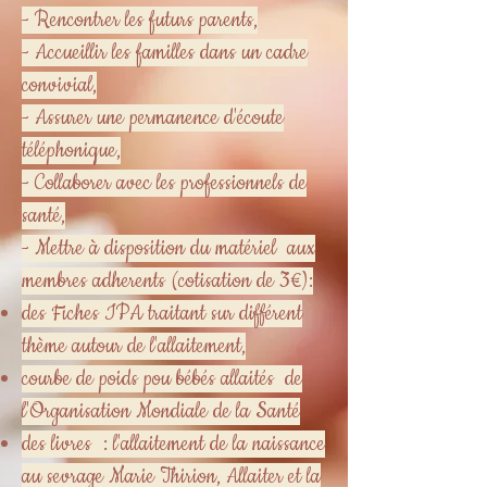
- Rencontrer les futurs parents,
- Accueillir les familles dans un cadre
convivial,
- Assurer une permanence d'écoute
téléphonique,
- Collaborer avec les professionnels de
santé,
- Mettre à disposition du matériel aux
membres adherents (cotisation de 3€):
des Fiches IPA traitant sur différent
thème autour de l'allaitement,
courbe de poids pou bébés allaités de
l'Organisation Mondiale de la Santé
des livres : l'allaitement de la naissance
au sevrage Marie Thirion, Allaiter et la