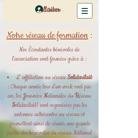
Allaiter
Se connecter
Notre réseau de formation
:
Nos Écoutantes bénévoles de
l'association sont formées grâce à :
L' affiliation au réseau
Solidarilait
: Chaque année lors d'un week-end par
an, les
J
ournées
N
ationales du
R
éseau
S
olidarilait) sont organisées par les
antennes adhérentes au réseau et
permettent ainsi de réunir une grande
partie des bénévoles du réseau National