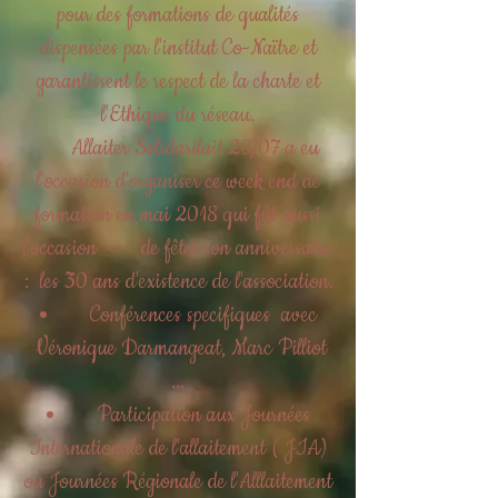
pour des formations de qualités
dispensées par l'institut Co-Naïtre et
garantissent le respect de la charte et
l'Ethique du réseau.
Allaiter Solidarilait 26/07 a eu
l'occasion d'organiser ce week end de
formation en mai 2018 qui fût aussi
l'occasion de fêter son anniversaire
: les 30 ans d'existence de l'association.
Conférences specifiques avec
Véronique Darmangeat, Marc Pilliot
...
Participation aux Journées
Internationale de l'allaitement ( JIA)
ou Journées Régionale de l'Alllaitement